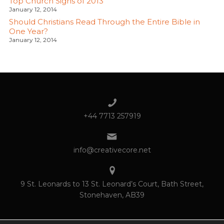
Top Church Signs of 2013
January 12, 2014
Should Christians Read Through the Entire Bible in
One Year?
January 12, 2014
+44 7713 257919
info@creativecore.net
9 St. Leonards to 13 St. Leonard’s Court, Bath Street,
Stonehaven, AB39