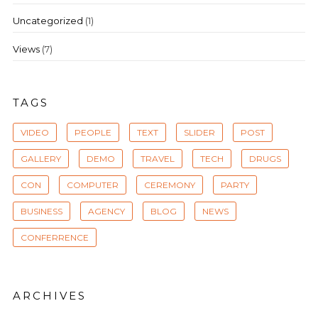
Uncategorized
(1)
Views
(7)
TAGS
VIDEO
PEOPLE
TEXT
SLIDER
POST
GALLERY
DEMO
TRAVEL
TECH
DRUGS
CON
COMPUTER
CEREMONY
PARTY
BUSINESS
AGENCY
BLOG
NEWS
CONFERRENCE
ARCHIVES